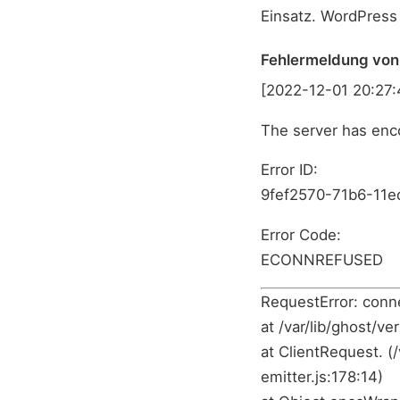
Einsatz. WordPress
Fehlermeldung von
[2022-12-01 20:27:
The server has enc
Error ID:
9fef2570-71b6-11e
Error Code:
ECONNREFUSED
RequestError: con
at /var/lib/ghost/v
at ClientRequest.
(/
emitter.js:178:14)