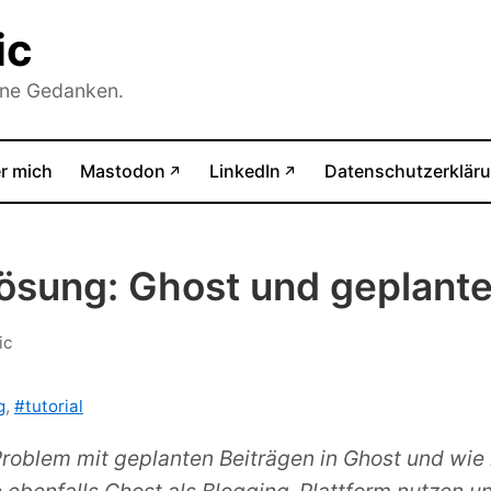
ic
ine Gedanken.
(öffnet in neuem Tab)
(öffnet in neuem Tab)
r mich
Mastodon
LinkedIn
Datenschutzerklär
↗
↗
ösung: Ghost und geplante
ic
g
,
#tutorial
Problem mit geplanten Beiträgen in Ghost und wie 