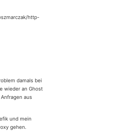
/@szmarczak/http-
Problem damals bei
age wieder an Ghost
t Anfragen aus
aefik und mein
roxy gehen.