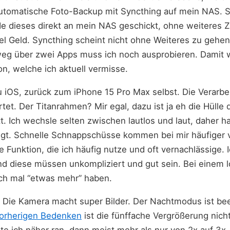
automatische Foto-Backup mit Syncthing auf mein NAS. S
 dieses direkt an mein NAS geschickt, ohne weiteres Z
viel Geld. Syncthing scheint nicht ohne Weiteres zu gehe
eg über zwei Apps muss ich noch ausprobieren. Damit w
on, welche ich aktuell vermisse.
zu iOS, zurück zum iPhone 15 Pro Max selbst. Die Verarbei
tet. Der Titanrahmen? Mir egal, dazu ist ja eh die Hülle 
tt. Ich wechsle selten zwischen lautlos und laut, daher 
egt. Schnelle Schnappschüsse kommen bei mir häufiger v
e Funktion, die ich häufig nutze und oft vernachlässige.
 diese müssen unkompliziert und gut sein. Bei einem 
ch mal “etwas mehr” haben.
? Die Kamera macht super Bilder. Der Nachtmodus ist b
orherigen Bedenken
ist die fünffache Vergrößerung nicht
te ich näher ran, dann meist mehr als nur von 2x auf 3x.