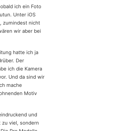
obald ich ein Foto
utun. Unter iOS
n, zumindest nicht
ären wir aber bei
tung hatte ich ja
drüber. Der
habe ich die Kamera
or. Und da sind wir
 Ich mache
lohnenden Motiv
eeindruckend und
 zu viel, sondern
 Die Pro Modelle