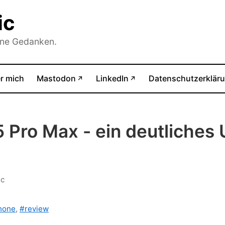
ic
ine Gedanken.
(öffnet in neuem Tab)
(öffnet in neuem Tab)
r mich
Mastodon
LinkedIn
Datenschutzerklär
↗
↗
5 Pro Max - ein deutliches
ic
hone
,
#review