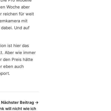
sten Woche aber
r reichen für weit
temkamera mit
 dabei. Und auf
on ist hier das
kt. Aber wie immer
r den Preis hätte
er eben auch
port.
Nächster Beitrag →
k will nicht wie ich