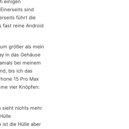
h einigen
inerseits sind
seits führt die
 fast reine Android
aum größer als mein
lay in das Gehäuse
 damals bei meinem
d, bis ich das
iPhone 15 Pro Max
me vier Knöpfen:
n sieht nichts mehr
Hülle
ist die Hülle aber