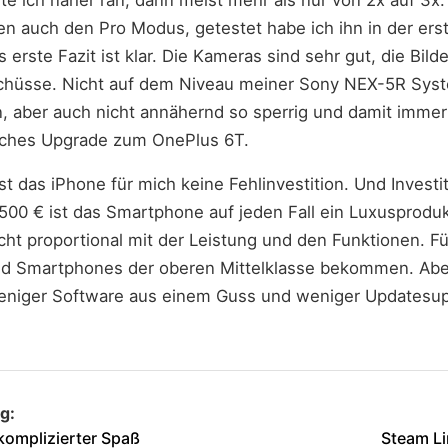
en auch den Pro Modus, getestet habe ich ihn in der er
 erste Fazit ist klar. Die Kameras sind sehr gut, die Bilde
chüsse. Nicht auf dem Niveau meiner Sony NEX-5R Sys
n, aber auch nicht annähernd so sperrig und damit immer
tliches Upgrade zum OnePlus 6T.
t das iPhone für mich keine Fehlinvestition. Und Investiti
1.500 € ist das Smartphone auf jeden Fall ein Luxusprodu
nicht proportional mit der Leistung und den Funktionen. Fü
oid Smartphones der oberen Mittelklasse bekommen. Ab
eniger Software aus einem Guss und weniger Updatesup
g:
 komplizierter Spaß
Steam Lin