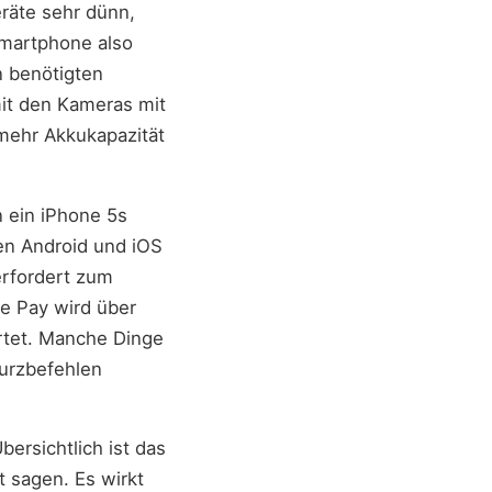
eräte sehr dünn,
Smartphone also
n benötigten
it den Kameras mit
mehr Akkukapazität
n ein iPhone 5s
en Android und iOS
erfordert zum
le Pay wird über
artet. Manche Dinge
Kurzbefehlen
bersichtlich ist das
t sagen. Es wirkt