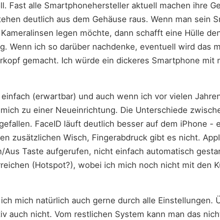
oll. Fast alle Smartphonehersteller aktuell machen ihre G
tehen deutlich aus dem Gehäuse raus. Wenn man sein 
e Kameralinsen legen möchte, dann schafft eine Hülle de
g. Wenn ich so darüber nachdenke, eventuell wird das m
erkopf gemacht. Ich würde ein dickeres Smartphone mit 
 einfach (erwartbar) und auch wenn ich vor vielen Jahre
h mich zu einer Neueinrichtung. Die Unterschiede zwisch
fgefallen. FaceID läuft deutlich besser auf dem iPhone - 
en zusätzlichen Wisch, Fingerabdruck gibt es nicht. App
n/Aus Taste aufgerufen, nicht einfach automatisch gest
reichen (Hotspot?), wobei ich mich noch nicht mit den 
ich mich natürlich auch gerne durch alle Einstellungen. Ü
itiv auch nicht. Vom restlichen System kann man das nich