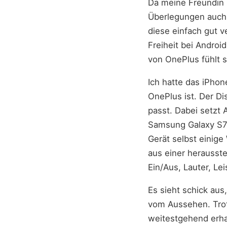
Da meine Freundin m
Überlegungen auch 
diese einfach gut 
Freiheit bei Androi
von OnePlus fühlt s
Ich hatte das iPho
OnePlus ist. Der D
passt. Dabei setzt 
Samsung Galaxy S7 E
Gerät selbst einig
aus einer herausst
Ein/Aus, Lauter, L
Es sieht schick aus
vom Aussehen. Trot
weitestgehend erha