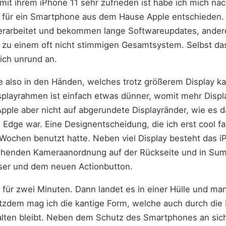
it ihrem iPhone 11 sehr zufrieden ist habe ich mich nac
für ein Smartphone aus dem Hause Apple entschieden. E
verarbeitet und bekommen lange Softwareupdates, anderer
d zu einem oft nicht stimmigen Gesamtsystem. Selbst das
ich unrund an.
ne also in den Händen, welches trotz größerem Display k
isplayrahmen ist einfach etwas dünner, womit mehr Disp
Apple aber nicht auf abgerundete Displayränder, wie es
dge war. Eine Designentscheidung, die ich erst cool fan
e Wochen benutzt hatte. Neben viel Display besteht das 
ehenden Kameraanordnung auf der Rückseite und in Sum
eiser und dem neuen Actionbutton.
, für zwei Minuten. Dann landet es in einer Hülle und ma
zdem mag ich die kantige Form, welche auch durch die 
lten bleibt. Neben dem Schutz des Smartphones an sich 