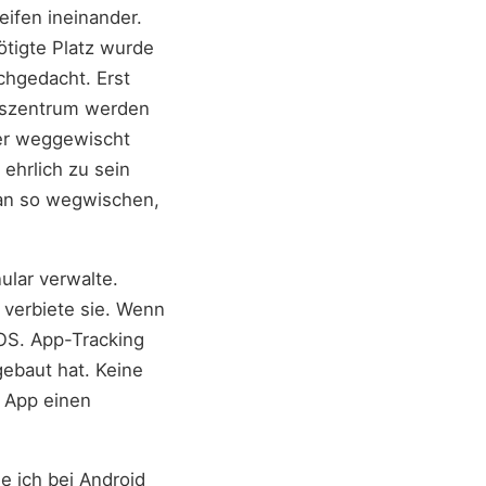
eifen ineinander.
ötigte Platz wurde
achgedacht. Erst
ngszentrum werden
er weggewischt
ehrlich zu sein
man so wegwischen,
ular verwalte.
 verbiete sie. Wenn
iOS. App-Tracking
gebaut hat. Keine
e App einen
e ich bei Android