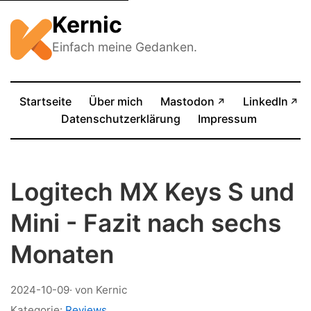
Kernic
Einfach meine Gedanken.
(öffnet in neue
Startseite
Über mich
Mastodon
LinkedIn
↗
↗
(öffnet in neuem Tab)
Datenschutzerklärung
Impressum
Logitech MX Keys S und
Mini - Fazit nach sechs
Monaten
2024-10-09
· von Kernic
Kategorie:
Reviews