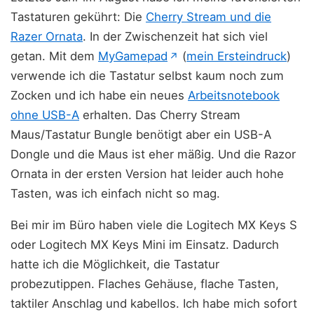
Tastaturen gekührt: Die
Cherry Stream und die
Razer Ornata
. In der Zwischenzeit hat sich viel
(öffnet in neuem Tab)
getan. Mit dem
MyGamepad
(
mein Ersteindruck
)
↗
verwende ich die Tastatur selbst kaum noch zum
Zocken und ich habe ein neues
Arbeitsnotebook
ohne USB-A
erhalten. Das Cherry Stream
Maus/Tastatur Bungle benötigt aber ein USB-A
Dongle und die Maus ist eher mäßig. Und die Razor
Ornata in der ersten Version hat leider auch hohe
Tasten, was ich einfach nicht so mag.
Bei mir im Büro haben viele die Logitech MX Keys S
oder Logitech MX Keys Mini im Einsatz. Dadurch
hatte ich die Möglichkeit, die Tastatur
probezutippen. Flaches Gehäuse, flache Tasten,
taktiler Anschlag und kabellos. Ich habe mich sofort