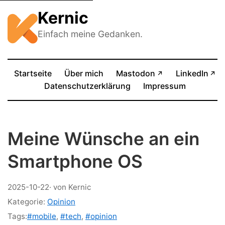
Kernic
Einfach meine Gedanken.
(öffnet in neue
Startseite
Über mich
Mastodon
LinkedIn
↗
↗
(öffnet in neuem Tab)
Datenschutzerklärung
Impressum
Meine Wünsche an ein
Smartphone OS
2025-10-22
· von Kernic
Kategorie:
Opinion
Tags:
#mobile
,
#tech
,
#opinion