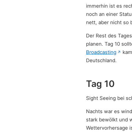
immerhin ist es re
noch an einer Statu
nett, aber nicht s
Der Rest des Tages
planen. Tag 10 soll
(öff
Broadcasting
kam.
↗
Deutschland.
Tag 10
Sight Seeing bei s
Nachts war es wind
stark bewölkt und w
Wettervorhersage i