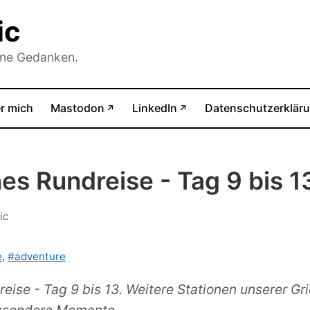
ic
ine Gedanken.
(öffnet in neuem Tab)
(öffnet in neuem Tab)
r mich
Mastodon
LinkedIn
Datenschutzerklär
↗
↗
es Rundreise - Tag 9 bis 1
ic
e
,
#adventure
eise - Tag 9 bis 13. Weitere Stationen unserer Gr