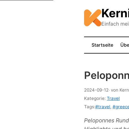
Kern
Einfach me
Startseite
Übe
Peloponn
2024-09-12
· von Kern
Kategorie:
Travel
Tags:
#travel
,
#greec
Peloponnes Rundr