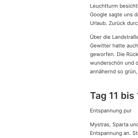
Leuchtturm besichti
Google sagte uns da
Urlaub. Zurück dur
Über die Landstraß
Gewitter hatte auc
geworfen. Die Rückf
wunderschön und die
annähernd so grün, 
Tag 11 bis
Entspannung pur
Mystras, Sparta un
Entspannung an. St