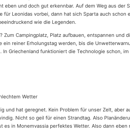
cht eben und doch gut erkennbar. Auf dem Weg aus der S
e für Leonidas vorbei, dann hat sich Sparta auch schon 
o beeindruckend wie die Legenden.
? Zum Campingplatz, Platz aufbauen, entspannen und d
te ein reiner Erholungstag werden, bis die Unwetterwar
net in neuem Tab)
 In Griechenland funktioniert die Technologie schon, i
chlechtem Wetter
ig und hat geregnet. Kein Problem für unser Zelt, aber 
indig. Nicht so geil für einen Strandtag. Also Planänder
st es in Monemvassia perfektes Wetter. Also dann eben 