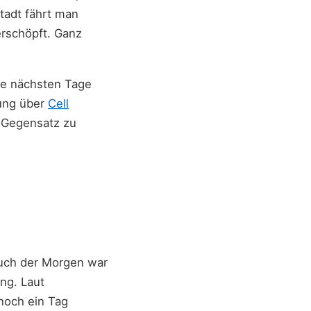
tadt fährt man
erschöpft. Ganz
ie nächsten Tage
nung über
Cell
m Gegensatz zu
auch der Morgen war
ung. Laut
noch ein Tag