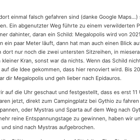
ort einmal falsch gefahren sind (danke Google Maps…) 
en. Ein abgenutzter Weg führte zu einem verwilderten Pa
er dahinter, daran ein Schild: Megalopolis wird von 202
 ein paar Meter läuft, dann hat man auch einen Blick au
en dort nur noch die zwei untersten Sitzreihen, in mieser
 kleiner Kran, sonst war da nichts. Wenn das Schild nic
 auf die Idee gekommen, dass hier renoviert wird. Bis 20
r dir Megalopolis und geh lieber nach Epidauros.
r auf die Uhr geschaut und festgestellt, dass es erst 11 
ren jetzt, direkt zum Campingplatz bei Gythio zu fahre
pannen, oder Mystras und Sparta auf dem Weg nach Gyt
hr reine Entspannungstage zu gewinnen, haben wir uns
 und sind nach Mystras aufgebrochen.