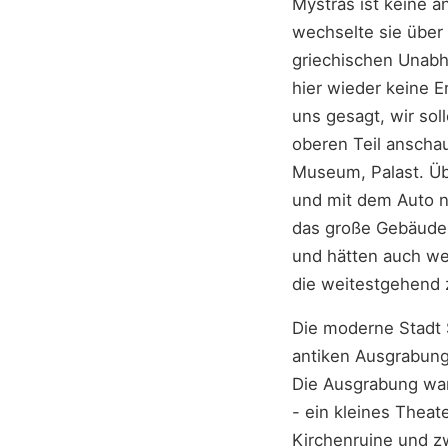
Mystras ist keine a
wechselte sie über 
griechischen Unabhä
hier wieder keine 
uns gesagt, wir so
oberen Teil anschau
Museum, Palast. Üb
und mit dem Auto na
das große Gebäude,
und hätten auch we
die weitestgehend 
Die moderne Stadt S
antiken Ausgrabung 
Die Ausgrabung war 
- ein kleines Theat
Kirchenruine und z