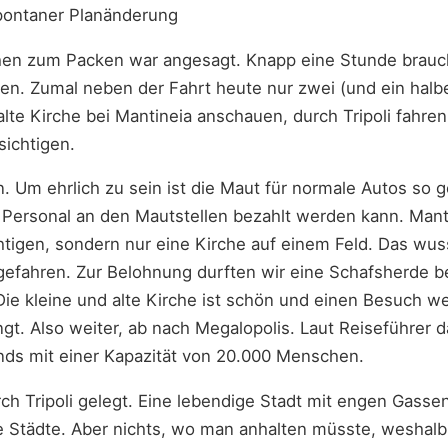
pontaner Planänderung
hen zum Packen war angesagt. Knapp eine Stunde brauc
sen. Zumal neben der Fahrt heute nur zwei (und ein halb
alte Kirche bei Mantineia anschauen, durch Tripoli fahre
sichtigen.
. Um ehrlich zu sein ist die Maut für normale Autos so g
 Personal an den Mautstellen bezahlt werden kann. Mantin
tigen, sondern nur eine Kirche auf einem Feld. Das wus
igefahren. Zur Belohnung durften wir eine Schafsherde 
e kleine und alte Kirche ist schön und einen Besuch we
t. Also weiter, ab nach Megalopolis. Laut Reiseführer d
nds mit einer Kapazität von 20.000 Menschen.
ch Tripoli gelegt. Eine lebendige Stadt mit engen Gasse
he Städte. Aber nichts, wo man anhalten müsste, weshalb