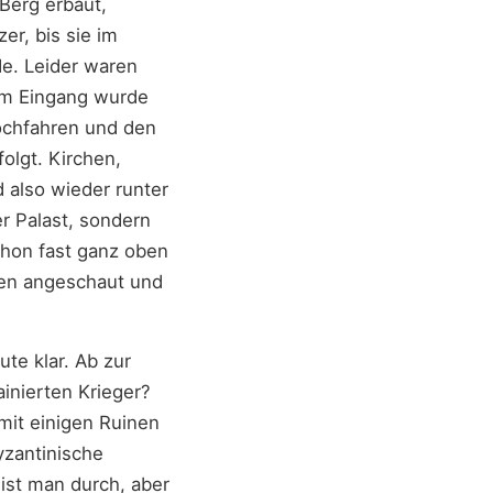
 Berg erbaut,
er, bis sie im
de. Leider waren
 Am Eingang wurde
hochfahren und den
olgt. Kirchen,
 also wieder runter
r Palast, sondern
chon fast ganz oben
ben angeschaut und
te klar. Ab zur
ainierten Krieger?
 mit einigen Ruinen
yzantinische
ist man durch, aber