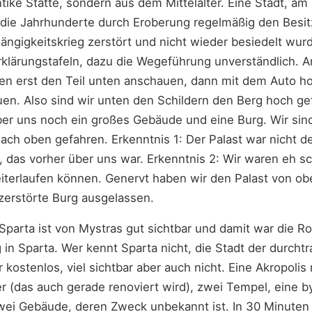
ntike Stätte, sondern aus dem Mittelalter. Eine Stadt, am
die Jahrhunderte durch Eroberung regelmäßig den Besitz
ngigkeitskrieg zerstört und nicht wieder besiedelt wur
Erklärungstafeln, dazu die Wegeführung unverständlich.
llen erst den Teil unten anschauen, dann mit dem Auto 
en. Also sind wir unten den Schildern den Berg hoch gef
er uns noch ein großes Gebäude und eine Burg. Wir sind
ch oben gefahren. Erkenntnis 1: Der Palast war nicht de
 das vorher über uns war. Erkenntnis 2: Wir waren eh s
iterlaufen können. Genervt haben wir den Palast von o
zerstörte Burg ausgelassen.
parta ist von Mystras gut sichtbar und damit war die Rou
in Sparta. Wer kennt Sparta nicht, die Stadt der durchtr
kostenlos, viel sichtbar aber auch nicht. Eine Akropolis
er (das auch gerade renoviert wird), zwei Tempel, eine b
wei Gebäude, deren Zweck unbekannt ist. In 30 Minuten 