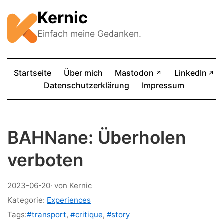
Kernic
Einfach meine Gedanken.
(öffnet in neue
Startseite
Über mich
Mastodon
LinkedIn
↗
↗
(öffnet in neuem Tab)
Datenschutzerklärung
Impressum
BAHNane: Überholen
verboten
2023-06-20
· von Kernic
Kategorie:
Experiences
Tags:
#transport
,
#critique
,
#story