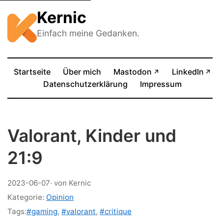
Kernic
Einfach meine Gedanken.
(öffnet in neue
Startseite
Über mich
Mastodon
LinkedIn
↗
↗
(öffnet in neuem Tab)
Datenschutzerklärung
Impressum
Valorant, Kinder und
21:9
2023-06-07
· von Kernic
Kategorie:
Opinion
Tags:
#gaming
,
#valorant
,
#critique